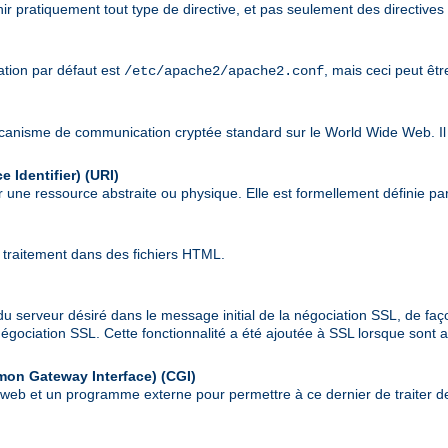
nir pratiquement tout type de directive, et pas seulement des directives
sation par défaut est
, mais ceci peut êt
/etc/apache2/apache2.conf
écanisme de communication cryptée standard sur le World Wide Web. Il
 Identifier)
(URI)
 une ressource abstraite ou physique. Elle est formellement définie pa
 traitement dans des fichiers HTML.
du serveur désiré dans le message initial de la négociation SSL, de faç
a négociation SSL. Cette fonctionnalité a été ajoutée à SSL lorsque son
mon Gateway Interface)
(CGI)
r web et un programme externe pour permettre à ce dernier de traiter de