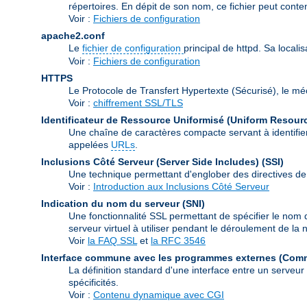
répertoires. En dépit de son nom, ce fichier peut conte
Voir :
Fichiers de configuration
apache2.conf
Le
fichier de configuration
principal de httpd. Sa locali
Voir :
Fichiers de configuration
HTTPS
Le Protocole de Transfert Hypertexte (Sécurisé), le m
Voir :
chiffrement SSL/TLS
Identificateur de Ressource Uniformisé (Uniform Resource
Une chaîne de caractères compacte servant à identifier
appelées
URLs
.
Inclusions Côté Serveur (Server Side Includes)
(SSI)
Une technique permettant d'englober des directives de
Voir :
Introduction aux Inclusions Côté Serveur
Indication du nom du serveur
(SNI)
Une fonctionnalité SSL permettant de spécifier le nom 
serveur virtuel à utiliser pendant le déroulement de l
Voir
la FAQ SSL
et
la RFC 3546
Interface commune avec les programmes externes (Com
La définition standard d'une interface entre un serveu
spécificités.
Voir :
Contenu dynamique avec CGI