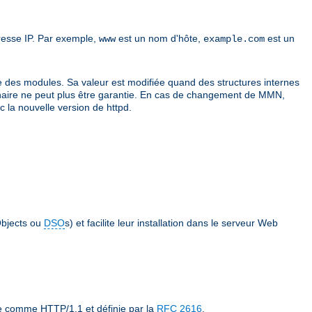
resse IP. Par exemple,
est un nom d'hôte,
est un
www
example.com
e des modules. Sa valeur est modifiée quand des structures internes
é binaire ne peut plus être garantie. En cas de changement de MMN,
 la nouvelle version de httpd.
bjects ou
DSO
s) et facilite leur installation dans le serveur Web
ée comme HTTP/1.1 et définie par la
RFC 2616
.