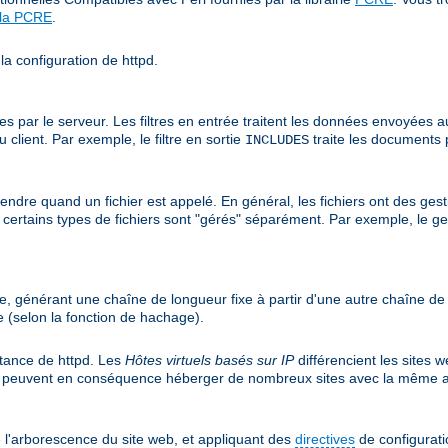
 la PCRE
.
la configuration de httpd.
r le serveur. Les filtres en entrée traitent les données envoyées au ser
client. Par exemple, le filtre en sortie
traite les documents 
INCLUDES
endre quand un fichier est appelé. En général, les fichiers ont des gest
is certains types de fichiers sont "gérés" séparément. Par exemple, le g
e, générant une chaîne de longueur fixe à partir d'une autre chaîne d
 (selon la fonction de hachage).
nstance de httpd. Les
Hôtes virtuels basés sur IP
différencient les sites 
et peuvent en conséquence héberger de nombreux sites avec la même a
 l'arborescence du site web, et appliquant des
directives
de configuratio