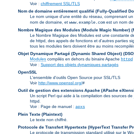
Voir :
chiffrement SSL/TLS
Nom de domaine entièrement qualifié (Fully-Qualified 
Le nom unique d'une entité du réseau, comprenant un
nom de domaine, et
est un nom de 
www.example.com
Nombre Magique des Modules (Module Magic Number)
(
Le Nombre Magique des Modules est une constante défin
de httpd, des appels de fonctions et d'autres parties s
tous les modules tiers doivent être au moins recompilé
Objet Dynamique Partagé (Dynamic Shared Object)
(DSO
Modules
compilés en dehors du binaire Apache
httpd
Voir :
Support des objets dynamiques partagés
OpenSSL
L'ensemble d'outils Open Source pour SSL/TLS
Voir
http://www.openssl.org/
#
Outil de gestion des extensions Apache (APache eXtens
Un script Perl qui aide à la compilation des sources de
httpd.
Voir : Page de manuel :
apxs
Plein Texte (Plaintext)
Le texte non chiffré.
Protocole de Transfert Hypertexte (HyperText Transfer Pr
Le protocole de transmission standard utilisé sur le 