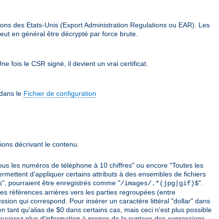
ions des Etats-Unis (Export Administration Regulations ou EAR). Les
eut en général être décrypté par force brute.
e fois le CSR signé, il devient un vrai certificat.
 dans le
Fichier de configuration
ions décrivant le contenu.
ous les numéros de téléphone à 10 chiffres" ou encore "Toutes les
ermettent d'appliquer certains attributs à des ensembles de fichiers
es", pourraient être enregistrés comme "
".
/images/.*(jpg|gif)$
 des références arrières vers les parties regroupées (entre
sion qui correspond. Pour insérer un caractère littéral "dollar" dans
en tant qu'alias de $0 dans certains cas, mais ceci n'est plus possible
rouverez plus d'information à propos de la syntaxe des expressions