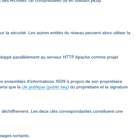
s des Archives Tar compressées ou en utilisant pkzip.
ur la sécurité. Les autres entités du réseau peuvent alors utiliser la
 développé parallèlement au serveur HTTP Apache comme projet
des ensembles d'informations X509 à propos de son propriétaire
ainsi que la
clé publique (public key)
du propriétaire et la signature
 le déchiffrement. Les deux clés correspondantes constituent une
ssages sortants.