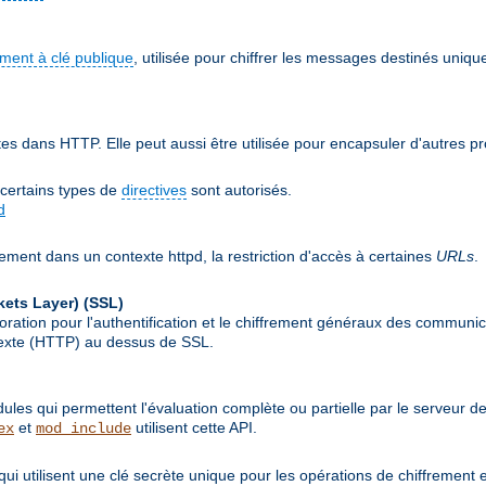
ement à clé publique
, utilisée pour chiffrer les messages destinés uniqu
 dans HTTP. Elle peut aussi être utilisée pour encapsuler d'autres p
 certains types de
directives
sont autorisés.
d
ement dans un contexte httpd, la restriction d'accès à certaines
URLs
.
kets Layer)
(SSL)
ion pour l'authentification et le chiffrement généraux des communicat
rtexte (HTTP) au dessus de SSL.
les qui permettent l'évaluation complète ou partielle par le serveur d
et
utilisent cette API.
ex
mod_include
qui utilisent une clé secrète unique pour les opérations de chiffrement 