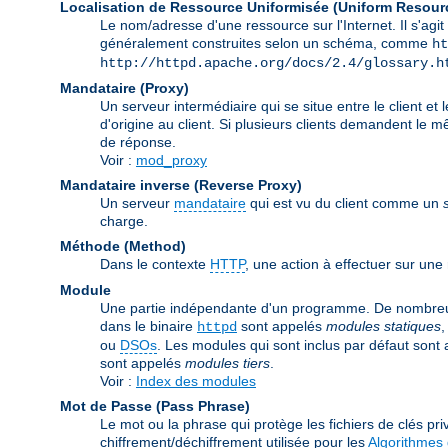
Localisation de Ressource Uniformisée (Uniform Resour
Le nom/adresse d'une ressource sur l'Internet. Il s'a
généralement construites selon un schéma, comme
ht
http://httpd.apache.org/docs/2.4/glossary.h
Mandataire (Proxy)
Un serveur intermédiaire qui se situe entre le client et 
d'origine au client. Si plusieurs clients demandent le 
de réponse.
Voir :
mod_proxy
Mandataire inverse (Reverse Proxy)
Un serveur
mandataire
qui est vu du client comme un
charge.
Méthode (Method)
Dans le contexte
HTTP
, une action à effectuer sur un
Module
Une partie indépendante d'un programme. De nombreuses
dans le binaire
sont appelés
modules statiques
,
httpd
ou
DSOs
. Les modules qui sont inclus par défaut sont
sont appelés
modules tiers
.
Voir :
Index des modules
Mot de Passe (Pass Phrase)
Le mot ou la phrase qui protège les fichiers de clés priv
chiffrement/déchiffrement utilisée pour les
Algorithmes 