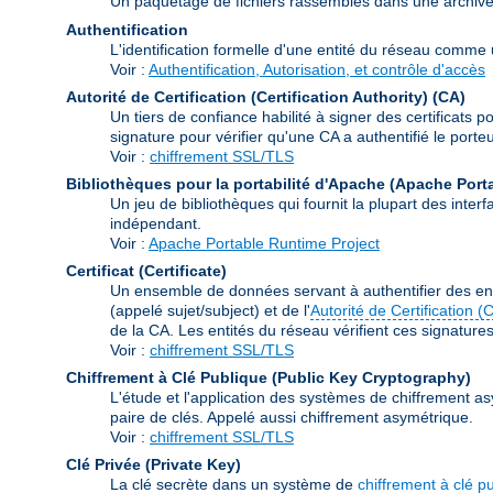
Un paquetage de fichiers rassemblés dans une archive à 
Authentification
L'identification formelle d'une entité du réseau comme un
Voir :
Authentification, Autorisation, et contrôle d'accès
Autorité de Certification (Certification Authority)
(CA)
Un tiers de confiance habilité à signer des certificats p
signature pour vérifier qu'une CA a authentifié le porteur
Voir :
chiffrement SSL/TLS
Bibliothèques pour la portabilité d'Apache (Apache Port
Un jeu de bibliothèques qui fournit la plupart des int
indépendant.
Voir :
Apache Portable Runtime Project
Certificat (Certificate)
Un ensemble de données servant à authentifier des ent
(appelé sujet/subject) et de l'
Autorité de Certification (
de la CA. Les entités du réseau vérifient ces signatures e
Voir :
chiffrement SSL/TLS
Chiffrement à Clé Publique (Public Key Cryptography)
L'étude et l'application des systèmes de chiffrement as
paire de clés. Appelé aussi chiffrement asymétrique.
Voir :
chiffrement SSL/TLS
Clé Privée (Private Key)
La clé secrète dans un système de
chiffrement à clé p