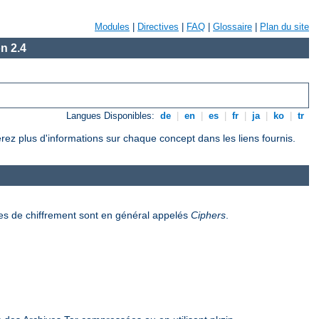
Modules
|
Directives
|
FAQ
|
Glossaire
|
Plan du site
n 2.4
Langues Disponibles:
de
|
en
|
es
|
fr
|
ja
|
ko
|
tr
rez plus d'informations sur chaque concept dans les liens fournis.
es de chiffrement sont en général appelés
Ciphers
.