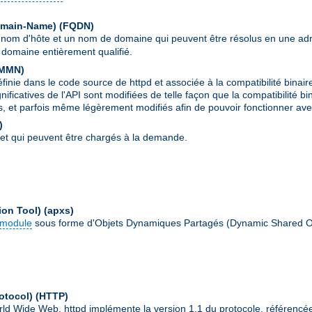
Domain-Name)
(FQDN)
 nom d'hôte et un nom de domaine qui peuvent être résolus en une ad
domaine entièrement qualifié.
MMN
)
ie dans le code source de httpd et associée à la compatibilité binair
ignificatives de l'API sont modifiées de telle façon que la compatibilit
s, et parfois même légèrement modifiés afin de pouvoir fonctionner avec
)
et qui peuvent être chargés à la demande.
ion Tool)
(apxs)
module
sous forme d'Objets Dynamiques Partagés (Dynamic Shared O
otocol)
(HTTP)
World Wide Web. httpd implémente la version 1.1 du protocole, référenc