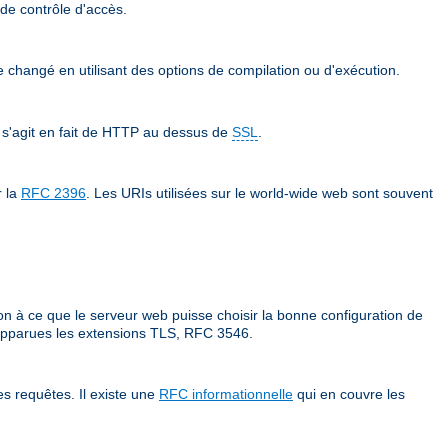
 de contrôle d'accès.
re changé en utilisant des options de compilation ou d'exécution.
 s'agit en fait de HTTP au dessus de
SSL
.
r la
RFC 2396
. Les URIs utilisées sur le world-wide web sont souvent
on à ce que le serveur web puisse choisir la bonne configuration de
t apparues les extensions TLS, RFC 3546.
s requêtes. Il existe une
RFC informationnelle
qui en couvre les