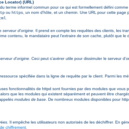
ce Locator)
(URL)
git du terme informel commun pour ce qui est formellement défini comm
ou
, un nom d'hôte, et un chemin. Une URL pour cette page p
tp
https
.
tml
le
serveur d'origine
. Il prend en compte les requêtes des clients, les tr
même contenu, le mandataire peut l'extraire de son cache, plutôt que le
serveur d'origine
. Ceci peut s'avérer utile pour dissimuler le serveur d'o
e ressource spécifiée dans la ligne de requête par le client. Parmi les
 fonctionnalités de httpd sont fournies par des modules que vous pou
 alors que les modules qui existent séparément et peuvent être chargé
 appelés
modules de base
. De nombreux modules disponibles pour httpd
ées. Il empêche les utilisateurs non autorisés de les déchiffrer. En géné
de chiffrement
.