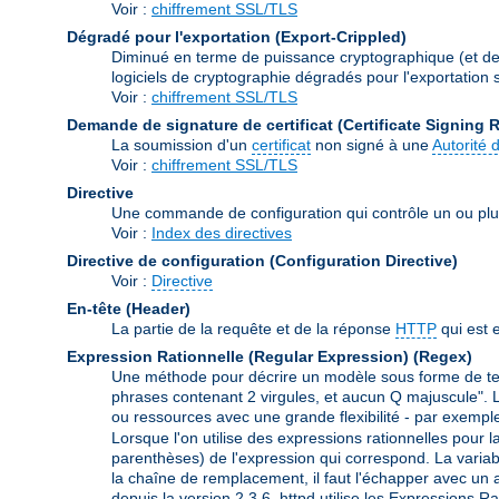
Voir :
chiffrement SSL/TLS
Dégradé pour l'exportation (Export-Crippled)
Diminué en terme de puissance cryptographique (et de s
logiciels de cryptographie dégradés pour l'exportation so
Voir :
chiffrement SSL/TLS
Demande de signature de certificat (Certificate Signing 
La soumission d'un
certificat
non signé à une
Autorité d
Voir :
chiffrement SSL/TLS
Directive
Une commande de configuration qui contrôle un ou plu
Voir :
Index des directives
Directive de configuration (Configuration Directive)
Voir :
Directive
En-tête (Header)
La partie de la requête et de la réponse
HTTP
qui est 
Expression Rationnelle (Regular Expression)
(Regex)
Une méthode pour décrire un modèle sous forme de text
phrases contenant 2 virgules, et aucun Q majuscule". Le
ou ressources avec une grande flexibilité - par exemple
Lorsque l'on utilise des expressions rationnelles pour l
parenthèses) de l'expression qui correspond. La variabl
la chaîne de remplacement, il faut l'échapper avec un an
depuis la version 2.3.6. httpd utilise les Expressions R