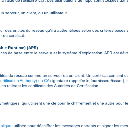
l'aide de l'utilitaire
. Les distributions de httpd sont stockées dan
tar
 serveur, un client, ou un utilisateur.
our des entités du réseau qu'il a authentifiées selon des critères basés s
 du certificat.
able Runtime)
(APR)
erfaces de base entre le serveur et le système d'exploitation. APR est
ités du réseau comme un serveur ou un client. Un certificat contient 
Certification Authority) ou CA
signataire (appelée le fournisseur/issuer), 
n utilisant les certificats des Autorités de Certification.
ymétriques, qui utilisent une clé pour le chiffrement et une autre pour
ublique
, utilisée pour déchiffrer les messages entrants et signer les me