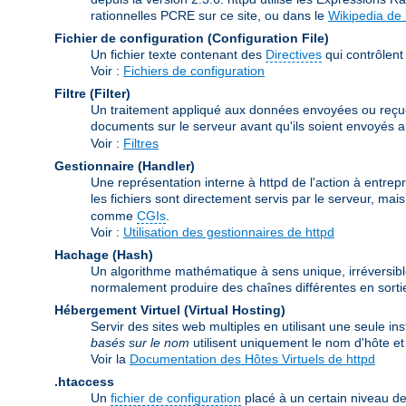
rationnelles PCRE sur ce site, ou dans le
Wikipedia de
Fichier de configuration (Configuration File)
Un fichier texte contenant des
Directives
qui contrôlent 
Voir :
Fichiers de configuration
Filtre (Filter)
Un traitement appliqué aux données envoyées ou reçues pa
documents sur le serveur avant qu'ils soient envoyés au 
Voir :
Filtres
Gestionnaire (Handler)
Une représentation interne à httpd de l'action à entrepr
les fichiers sont directement servis par le serveur, ma
comme
CGIs
.
Voir :
Utilisation des gestionnaires de httpd
Hachage (Hash)
Un algorithme mathématique à sens unique, irréversibl
normalement produire des chaînes différentes en sortie
Hébergement Virtuel (Virtual Hosting)
Servir des sites web multiples en utilisant une seule i
basés sur le nom
utilisent uniquement le nom d'hôte 
Voir la
Documentation des Hôtes Virtuels de httpd
.htaccess
Un
fichier de configuration
placé à un certain niveau de