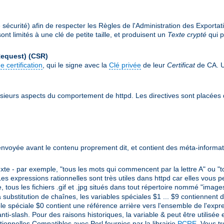
écurité) afin de respecter les Règles de l'Administration des Exportat
nt limités à une clé de petite taille, et produisent un
Texte crypté
qui p
Request)
(CSR)
e certification
, qui le signe avec la
Clé privée
de leur
Certificat
de CA. Un
sieurs aspects du comportement de httpd. Les directives sont placées
envoyée avant le contenu proprement dit, et contient des méta-informat
e - par exemple, "tous les mots qui commencent par la lettre A" ou "t
s expressions rationnelles sont très utiles dans httpd car elles vous p
, tous les fichiers .gif et .jpg situés dans tout répertoire nommé "imag
a substitution de chaînes, les variables spéciales $1 ... $9 contiennent
e spéciale $0 contient une référence arrière vers l'ensemble de l'expres
ti-slash. Pour des raisons historiques, la variable & peut être utilisée 
ationnelles Compatibles avec Perl fournies par la librairie
PCRE
. Vous t