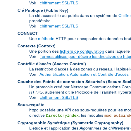
Voir :
chiffrement SSL/TLS
Clé Publique (Public Key)
La clé accessible au public dans un système de
Chiffr
propriétaire.
Voir :
chiffrement SSL/TLS
CONNECT
Une
méthode
HTTP pour encapsuler des données brutes
Contexte (Context)
Une portion des
fichiers de configuration
dans laquelle
Voir :
Termes utilisés pour décrire les directives de http
Contrôle d'accès (Access Control)
La restriction d'accès à des zones du réseau. Habituell
Voir :
Authentification, Autorisation et Contrôle d'accès
Couche des Points de connexion Sécurisés (Secure Soc
Un protocole créé par Netscape Communications Corporat
HTTPS
, autrement dit le Protocole de Transfert Hype
Voir :
chiffrement SSL/TLS
Sous-requête
httpd possède une API des sous-requêtes pour les modu
directive
, les modules
DirectoryIndex
mod_autoind
Cryptographie Symétrique (Symmetric Cryptography)
L'étude et l'application des
Algorithmes de chiffrement