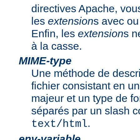
directives Apache, vou
les
extension
s avec ou 
Enfin, les
extension
s n
à la casse.
MIME-type
Une méthode de descrip
fichier consistant en u
majeur et un type de f
séparés par un slash
.
text/html
env-variable