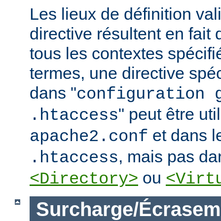
Les lieux de définition va
directive résultent en fai
tous les contextes spécifi
termes, une directive spé
dans "
configuration 
" peut être uti
.htaccess
et dans le
apache2.conf
, mais pas da
.htaccess
ou
<Directory>
<Virt
Surcharge/Écrasem