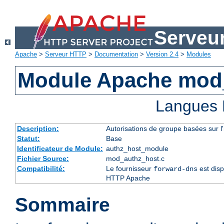
Serveu
Apache
>
Serveur HTTP
>
Documentation
>
Version 2.4
>
Modules
Module Apache mod
Langues 
Description:
Autorisations de groupe basées sur l
Statut:
Base
Identificateur de Module:
authz_host_module
Fichier Source:
mod_authz_host.c
Compatibilité:
Le fournisseur
est disp
forward-dns
HTTP Apache
Sommaire