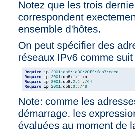
Notez que les trois derni
correspondent execteme
ensemble d'hôtes.
On peut spécifier des adr
réseaux IPv6 comme suit 
Require
 ip 
2001:db8::a00:20ff:fea7:ccea
Require
 ip 
2001
:
db8
:
1
:
1
::
Require
 ip 
2001
:
db8
:
2
:
1
::/
64
Require
 ip 
2001
:
db8
:
3
::/
48
Note: comme les adresses
démarrage, les expressio
évaluées au moment de la