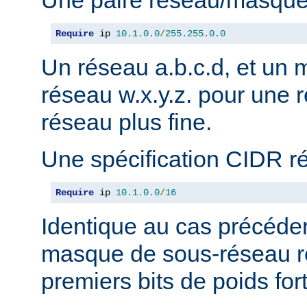
Une paire réseau/masque
Require
 ip 
10.1
.
0.0
/
255.255
.
0.0
Un réseau a.b.c.d, et un
réseau w.x.y.z. pour une r
réseau plus fine.
Une spécification CIDR r
Require
 ip 
10.1
.
0.0
/
16
Identique au cas précéden
masque de sous-réseau r
premiers bits de poids fort