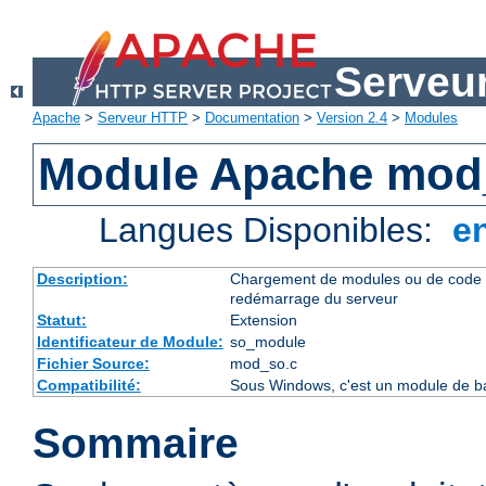
Serveu
Apache
>
Serveur HTTP
>
Documentation
>
Version 2.4
>
Modules
Module Apache mod
Langues Disponibles:
e
Description:
Chargement de modules ou de code 
redémarrage du serveur
Statut:
Extension
Identificateur de Module:
so_module
Fichier Source:
mod_so.c
Compatibilité:
Sous Windows, c'est un module de ba
Sommaire