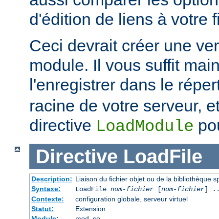
d'édition de liens à votre f
Ceci devrait créer une ve
module. Il vous suffit mai
l'enregistrer dans le réper
racine de votre serveur, et 
directive
pou
LoadModule
Directive
LoadFile
Description:
Liaison du fichier objet ou de la bibliothèque sp
Syntaxe:
LoadFile
nom-fichier
[
nom-fichier
] .
Contexte:
configuration globale, serveur virtuel
Statut:
Extension
Module:
mod_so