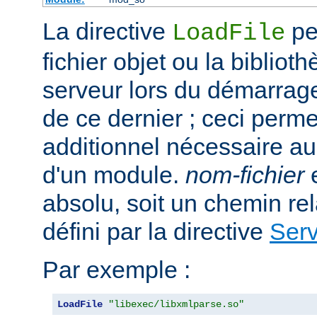
La directive
per
LoadFile
fichier objet ou la bibliot
serveur lors du démarrag
de ce dernier ; ceci perme
additionnel nécessaire a
d'un module.
nom-fichier
e
absolu, soit un chemin rela
défini par la directive
Ser
Par exemple :
LoadFile
"libexec/libxmlparse.so"